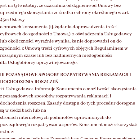
jest na tyle istotny, że uzasadnia odstąpienie od Umowy bez
uprzedniego skorzystania ze środka ochrony określonego w art.
43m Ustawy
o prawach konsumenta (tj. żądania doprowadzenia treści
cyfrowych do zgodności z Umową); z oświadczenia Usługodawcy
lub okoliczności wyraźnie wynika, że nie doprowadzi on do
zgodności z Umową treści cyfrowych objętych Regulaminem w
rozsądnym czasie lub bez nadmiernych niedogodności
dla Usługobiorcy uprzywilejowanego.
III POZASĄDOWE SPOSOBY ROZPATRYWANIA REKLAMACJI I
DOCHODZENIA ROSZCZEŃ
11. Usługodawca informuje Konsumenta o możliwości skorzystania
z pozasądowych sposobów rozpatrywania reklamacji i
dochodzenia roszczeń. Zasady dostępu do tych procedur dostępne
są w siedzibach lub na
stronach internetowych podmiotów uprawnionych do
pozasądowego rozpatrywania sporów. Konsument może skorzystać
m.in. z:
pomocy odpowiedniego Europejskiego Centrum Konsumenckiego