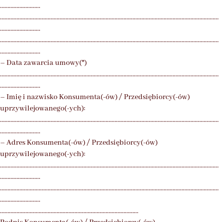
………………………
…………………………………………………………………………………………………………………………………
………………………
…………………………………………………………………………………………………………………………………
………………………
– Data zawarcia umowy(*)
…………………………………………………………………………………………………………………………………
………………………
– Imię i nazwisko Konsumenta(-ów) / Przedsiębiorcy(-ów)
uprzywilejowanego(-ych):
…………………………………………………………………………………………………………………………………
………………………
– Adres Konsumenta(-ów) / Przedsiębiorcy(-ów)
uprzywilejowanego(-ych):
…………………………………………………………………………………………………………………………………
………………………
…………………………………………………………………………………………………………………………………
………………………
…………………………………………………………………………………